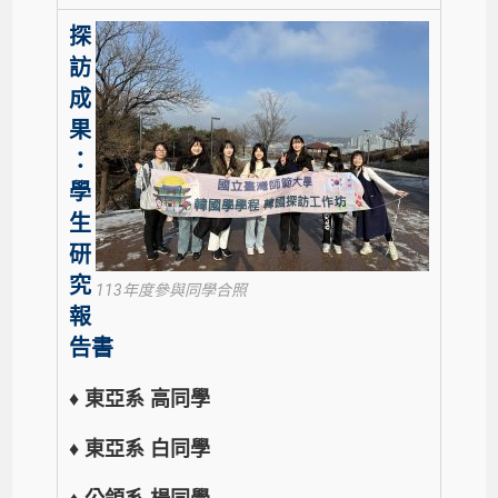
探
訪
成
果
：
學
生
研
究
113年度參與同學合照
報
告書
♦
東亞系 高同學
♦
東亞系 白同學