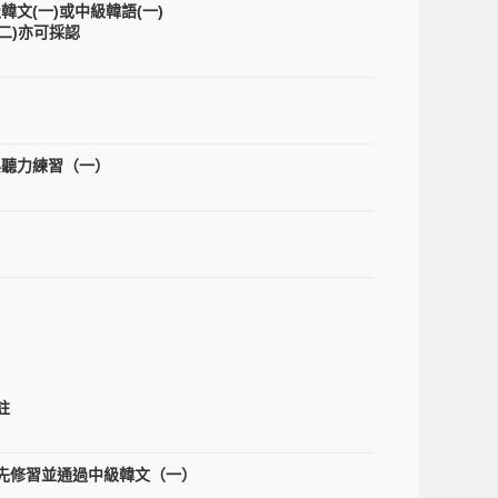
文(一)或中級韓語(一)
(二)亦可採認
與聽力練習（一）
註
先修習並通過中級韓文（一）