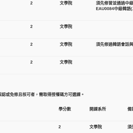
2
文學院
須先修習並通過中級韓
EAU0084中級韓語
2
文學院
2
文學院
須先修過韓語會話
2
文學院
採認或免修且核可者，需取得授權碼方可選課。
學分數
開課系所
備
2
文學院
須