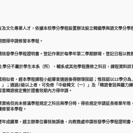
言及文化專業人才，依據本校學分學程設置辦法設立韓國學與語文學分學
期間得申請修習本學程。
請核發學分學程證明書。登記作業於每學年第二學期辦理，登記日程以教
上學分不屬於學生本系（所）、輔系或其他學程應修之科目，課程資料詳
相似者，經本學程課程小組審查通過後得辦理採認；惟採認以12學分為上
）」；通過2級以上者，可免修「中級韓文（一）」及「韓語會話與聽力練
留意韓語檢定需於證書效期內方得申請
。
業資格但尚未修滿學程規定之科目與學分時，得依規定申請延長修業年限
續修習本學程。
歷年成績單，經主辦單位審核無誤後，向教務處申請核發學分學程證明書